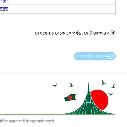
েখুন
েখুন
দেখছেন ১ থেকে ১০ পর্যন্ত, মোট ৪২৩৭৪ এন্ট্রি
আপনার মতামত প্রদান করুন
চিত করতে সংশ্লিষ্ট দপ্তর সর্বদা সচেষ্ট।