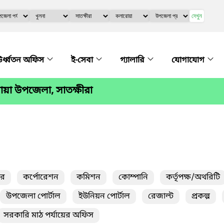
দেখুন
র্ধ্বতন অফিস
ই-সেবা
গ্যালারি
যোগাযোগ
য়া উপজেলা, সাতক্ষীরা
তর
কর্পোরেশন
কমিশন
কোম্পানি
কর্তৃপক্ষ/অথরিটি
উপজেলা পোর্টাল
ইউনিয়ন পোর্টাল
রেজাল্ট
প্রকল্প
সরকারি মাঠ পর্যায়ের অফিস