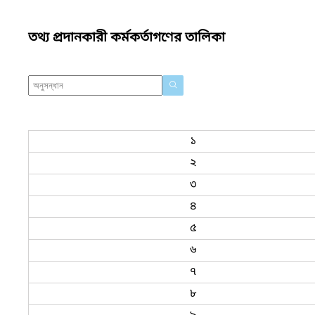
তথ্য প্রদানকারী কর্মকর্তাগণের তালিকা
১
২
৩
৪
৫
৬
৭
৮