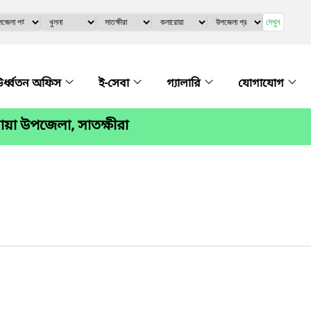
দেখুন
র্ধ্বতন অফিস
ই-সেবা
গ্যালারি
যোগাযোগ
য়া উপজেলা, সাতক্ষীরা