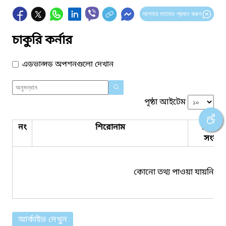
আপনার মতামত প্রদান করুন
চাকুরি কর্নার
এডভান্সড অপশনগুলো দেখান
পৃষ্ঠা আইটেম
নং
শিরোনাম
পিডিএ
সংযুক্ত
কোনো তথ্য পাওয়া যায়নি।
আর্কাইভ দেখুন