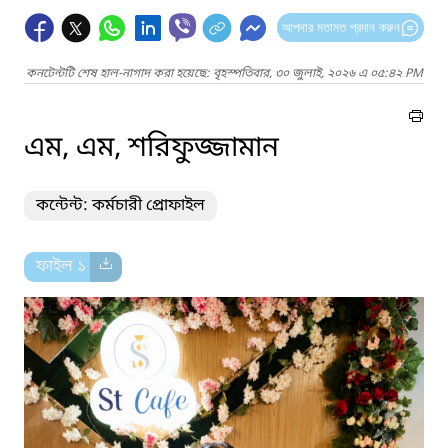
আপনার মতামত প্রদান করুন
কনটেন্টটি শেষ হাল-নাগাদ করা হয়েছে: বৃহস্পতিবার, ৩০ জুলাই, ২০২৬ এ ০৫:৪২ PM
এম, এম, শরিফুজ্জামান
কন্টেন্ট: কর্মচারী প্রোফাইল
ফাইল ১