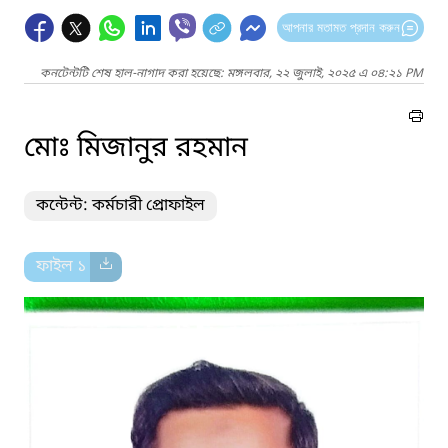
আপনার মতামত প্রদান করুন
কনটেন্টটি শেষ হাল-নাগাদ করা হয়েছে: মঙ্গলবার, ২২ জুলাই, ২০২৫ এ ০৪:২১ PM
মোঃ মিজানুর রহমান
কন্টেন্ট: কর্মচারী প্রোফাইল
ফাইল ১