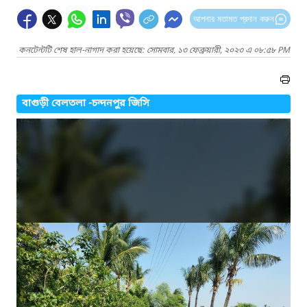
আপনার মতামত প্রদান করুন
কনটেন্টটি শেষ হাল-নাগাদ করা হয়েছে: সোমবার, ১৩ ফেব্রুয়ারী, ২০২৩ এ ০৮:৫৮ PM
বাগুড়ী বেলতলা -চন্দনপুর জিসি