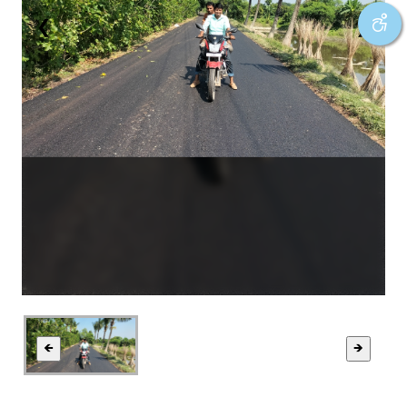
❮
❯
🡸
🡺